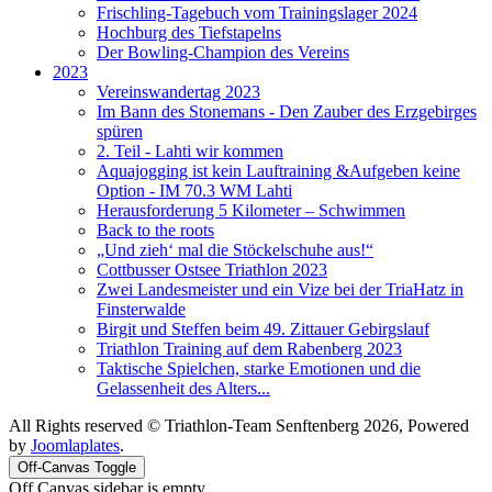
Frischling-Tagebuch vom Trainingslager 2024
Hochburg des Tiefstapelns
Der Bowling-Champion des Vereins
2023
Vereinswandertag 2023
Im Bann des Stonemans - Den Zauber des Erzgebirges
spüren
2. Teil - Lahti wir kommen
Aquajogging ist kein Lauftraining &Aufgeben keine
Option - IM 70.3 WM Lahti
Herausforderung 5 Kilometer – Schwimmen
Back to the roots
„Und zieh‘ mal die Stöckelschuhe aus!“
Cottbusser Ostsee Triathlon 2023
Zwei Landesmeister und ein Vize bei der TriaHatz in
Finsterwalde
Birgit und Steffen beim 49. Zittauer Gebirgslauf
Triathlon Training auf dem Rabenberg 2023
Taktische Spielchen, starke Emotionen und die
Gelassenheit des Alters...
All Rights reserved © Triathlon-Team Senftenberg 2026, Powered
by
Joomlaplates
.
Off-Canvas Toggle
Off Canvas sidebar is empty