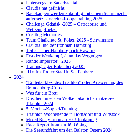
Unterwegs im Sauerbachtal
Claudia hat gefinisht
Badekappen werden zukünftig mit einem Schmunzeln
aufgesetzt - Vereins-Koppeltraining 2025
Challenge Gdańsk -2025 – Ostseebrise und
Wettkampffieber
Creating Memories
Team Challenge St. Pölten 2025 - Schwimmen
Claudia und der Ironman Hamburg
Teil 2 – über Hamburg nach Hawaii?
Erst der Wettkampf, dann das Vergnügen
Rando Imperator - 2025
Trainingslager Rabenberg 2025
JHV im Tiroler Stadl in Senftenberg
2024
"Erntedankfest des Triathlon" oder: Auswertung des
Brandenburg-Cups
Was für ein Brett
Duschen unter den Wolken aka Scharmützelsee-
Triathlon 2024
5. Vereins-Koppel-Training
Triathlon Wochenende in Bornsdorf und Wittstock
Mixed Relay Ironman 70.3 Jönköping
Race Report Ironman Jönköping
Die Seerundfahrt um den Balaton Ostern 2024