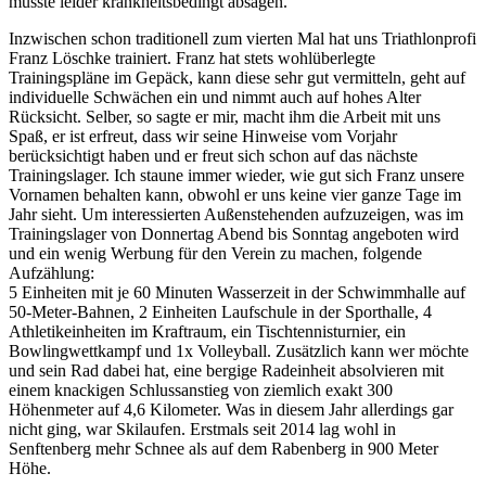
musste leider krankheitsbedingt absagen.
Inzwischen schon traditionell zum vierten Mal hat uns Triathlonprofi
Franz Löschke trainiert. Franz hat stets wohlüberlegte
Trainingspläne im Gepäck, kann diese sehr gut vermitteln, geht auf
individuelle Schwächen ein und nimmt auch auf hohes Alter
Rücksicht. Selber, so sagte er mir, macht ihm die Arbeit mit uns
Spaß, er ist erfreut, dass wir seine Hinweise vom Vorjahr
berücksichtigt haben und er freut sich schon auf das nächste
Trainingslager. Ich staune immer wieder, wie gut sich Franz unsere
Vornamen behalten kann, obwohl er uns keine vier ganze Tage im
Jahr sieht. Um interessierten Außenstehenden aufzuzeigen, was im
Trainingslager von Donnertag Abend bis Sonntag angeboten wird
und ein wenig Werbung für den Verein zu machen, folgende
Aufzählung:
5 Einheiten mit je 60 Minuten Wasserzeit in der Schwimmhalle auf
50-Meter-Bahnen, 2 Einheiten Laufschule in der Sporthalle, 4
Athletikeinheiten im Kraftraum, ein Tischtennisturnier, ein
Bowlingwettkampf und 1x Volleyball. Zusätzlich kann wer möchte
und sein Rad dabei hat, eine bergige Radeinheit absolvieren mit
einem knackigen Schlussanstieg von ziemlich exakt 300
Höhenmeter auf 4,6 Kilometer. Was in diesem Jahr allerdings gar
nicht ging, war Skilaufen. Erstmals seit 2014 lag wohl in
Senftenberg mehr Schnee als auf dem Rabenberg in 900 Meter
Höhe.