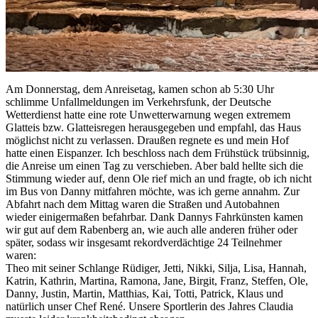
Am Donnerstag, dem Anreisetag, kamen schon ab 5:30 Uhr
schlimme Unfallmeldungen im Verkehrsfunk, der Deutsche
Wetterdienst hatte eine rote Unwetterwarnung wegen extremem
Glatteis bzw. Glatteisregen herausgegeben und empfahl, das Haus
möglichst nicht zu verlassen. Draußen regnete es und mein Hof
hatte einen Eispanzer. Ich beschloss nach dem Frühstück trübsinnig,
die Anreise um einen Tag zu verschieben. Aber bald hellte sich die
Stimmung wieder auf, denn Ole rief mich an und fragte, ob ich nicht
im Bus von Danny mitfahren möchte, was ich gerne annahm. Zur
Abfahrt nach dem Mittag waren die Straßen und Autobahnen
wieder einigermaßen befahrbar. Dank Dannys Fahrkünsten kamen
wir gut auf dem Rabenberg an, wie auch alle anderen früher oder
später, sodass wir insgesamt rekordverdächtige 24 Teilnehmer
waren:
Theo mit seiner Schlange Rüdiger, Jetti, Nikki, Silja, Lisa, Hannah,
Katrin, Kathrin, Martina, Ramona, Jane, Birgit, Franz, Steffen, Ole,
Danny, Justin, Martin, Matthias, Kai, Totti, Patrick, Klaus und
natürlich unser Chef René. Unsere Sportlerin des Jahres Claudia